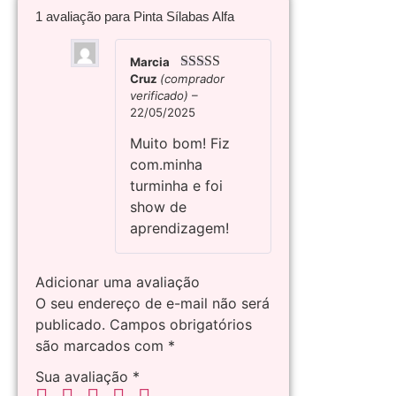
1 avaliação para
Pinta Sílabas Alfa
Marcia
Cruz
(comprador
Avaliação
5
verificado)
de 5
–
22/05/2025
Muito bom! Fiz
com.minha
turminha e foi
show de
aprendizagem!
Adicionar uma avaliação
O seu endereço de e-mail não será
publicado.
Campos obrigatórios
são marcados com
*
Sua avaliação
*