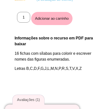
Avaliado
1
como
5.00
de
5, com
baseado em
Adicionar ao carrinho
avaliação de
cliente
Informações sobre o recurso em PDF para
baixar
16 fichas com sílabas para colorir e escrever
nomes das figuras enumeradas.
Letras B,C,D,F,G,J,L,M,N,P,R,S,T,V,X,Z
Avaliações (1)