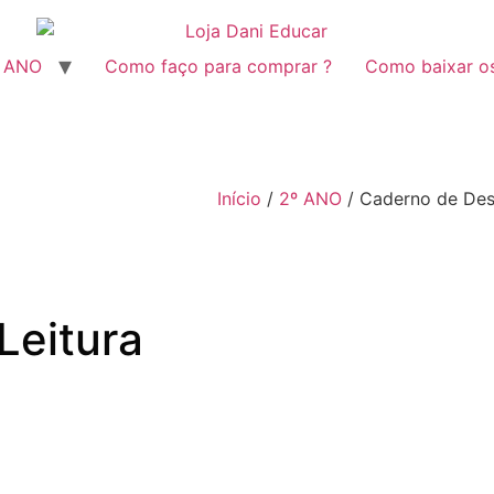
º ANO
Como faço para comprar ?
Como baixar o
Início
/
2º ANO
/ Caderno de Desa
Leitura