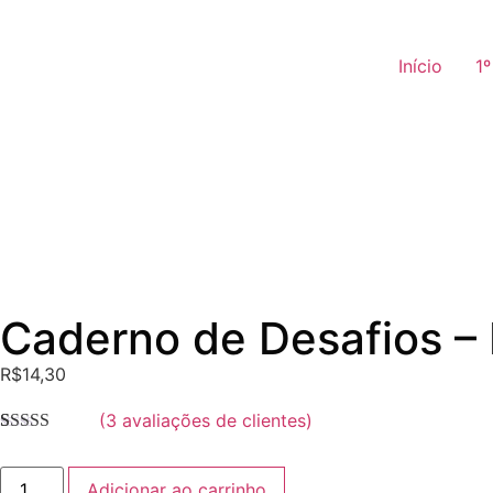
Início
1
Caderno de Desafios – 
R$
14,30
(
3
avaliações de clientes)
Avaliado
3
como
5.00
de
5, com
Adicionar ao carrinho