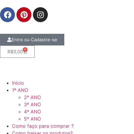
Entre ou Cadastre-se
0
R$
0,00
Início
1º ANO
2º ANO
3º ANO
4º ANO
5º ANO
Como faço para comprar ?
Como baixar os produtos?