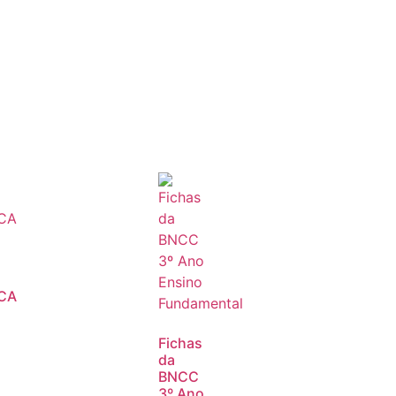
CA
Fichas
da
BNCC
3º Ano