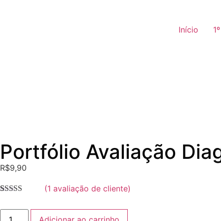
Início
1
Portfólio Avaliação Dia
R$
9,90
(
1
avaliação de cliente)
Avaliado
1
como
4.00
de 5, com
Adicionar ao carrinho