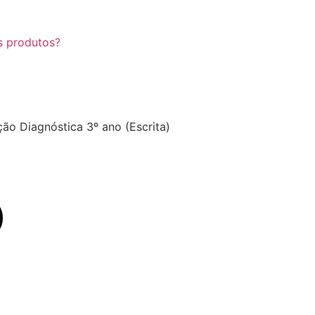
s produtos?
ção Diagnóstica 3º ano (Escrita)
)