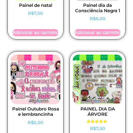
Painel de natal
Painel dia da
Consciência Negra 1
R$
7,50
R$
6,00
Adicionar ao carrinho
Adicionar ao carrinho
Painel Outubro Rosa
PAINEL DIA DA
e lembrancinha
ÁRVORE
R$
5,00
Avaliação
R$
7,50
5.00