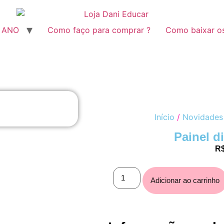
º ANO
Como faço para comprar ?
Como baixar o
Início
/
Novidades
Painel d
R
Adicionar ao carrinho