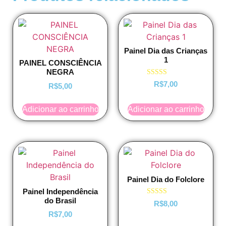
Painel Dia das Crianças
1
PAINEL CONSCIÊNCIA
NEGRA
Avaliação
R$
7,00
R$
5,00
4.75
de 5
Adicionar ao carrinho
Adicionar ao carrinho
Painel Dia do Folclore
Painel Independência
do Brasil
Avaliação
R$
8,00
5.00
R$
7,00
de 5