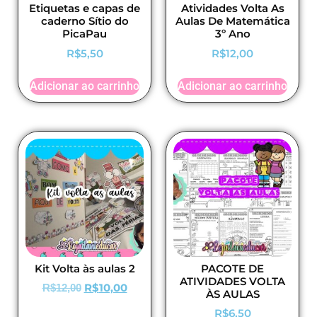
Etiquetas e capas de
Atividades Volta As
caderno Sítio do
Aulas De Matemática
PicaPau
3º Ano
R$
5,50
R$
12,00
Adicionar ao carrinho
Adicionar ao carrinho
Kit Volta às aulas 2
PACOTE DE
ATIVIDADES VOLTA
R$
10,00
R$
12,00
ÀS AULAS
R$
6,50