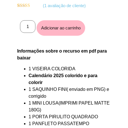
(
1
avaliação de cliente)
Avaliado
1
como
5.00
de
5, com
baseado em
Adicionar ao carrinho
avaliação de
cliente
Informações sobre o recurso em
pdf
para
baixar
1 VISEIRA COLORIDA
Calendário 2025 colorido e para
colorir
1 SAQUINHO FINI( enviado em PNG) e
corrigido
1 MINI LOUSA(IMPRIMI PAPEL MATTE
180G)
1 PORTA PIRULITO QUADRADO
1 PANFLETO PASSATEMPO