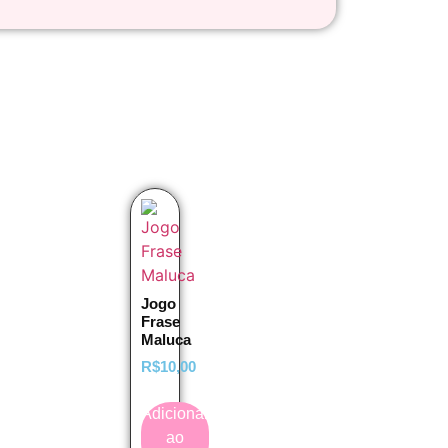
Jogo
Frase
Maluca
R$
10,00
Adicionar
ao