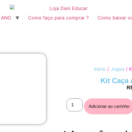
º ANO
Como faço para comprar ?
Como baixar o
Início
/
Jogos
/ K
Kit Caça
R
Adicionar ao carrinho