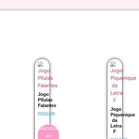
Jogo
Pílulas
Falantes
Jogo
R$
10,00
Piquenique
da
Letra
Adicionar
F
ao