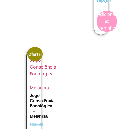
R$
8,00
Adicionar
ao
carrinho
Oferta!
Jogo
Consciência
Fonológica
–
Melancia
R$
8,00