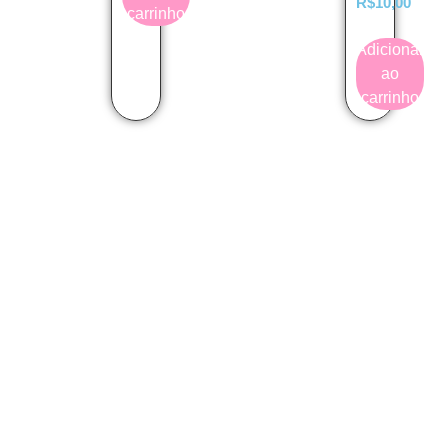
R$
10,00
carrinho
Adicionar
ao
carrinho