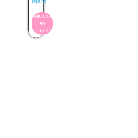
R$
6,00
Adicionar
ao
carrinho