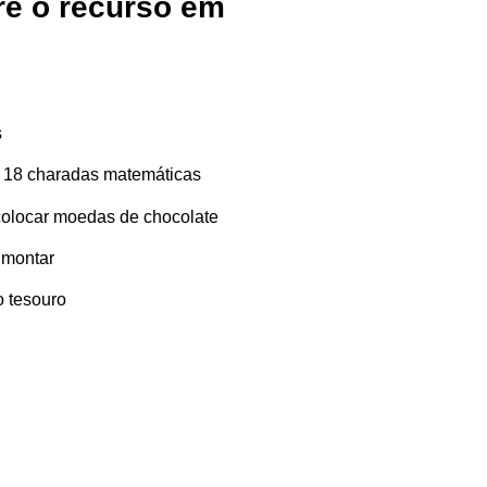
re o recurso em
s
 18 charadas matemáticas
colocar moedas de chocolate
 montar
o tesouro