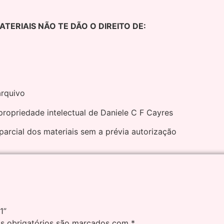
ERIAIS NÃO TE DÃO O DIREITO DE:
arquivo
ropriedade intelectual de Daniele C F Cayres
parcial dos materiais sem a prévia autorização
1”
 obrigatórios são marcados com
*