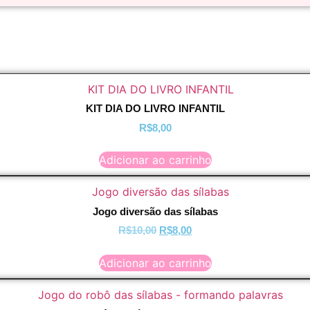
KIT DIA DO LIVRO INFANTIL
R$
8,00
Adicionar ao carrinho
Jogo diversão das sílabas
O
O
R$
10,00
R$
8,00
preço
preço
original
atual
Adicionar ao carrinho
era:
é:
R$10,00.
R$8,00.