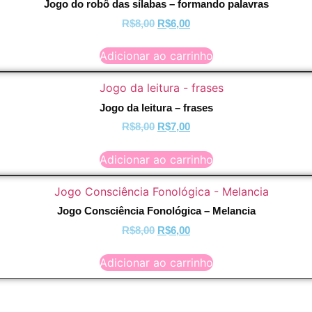
Jogo do robô das sílabas – formando palavras
O
O
R$
8,00
R$
6,00
preço
preço
original
atual
Adicionar ao carrinho
era:
é:
R$8,00.
R$6,00.
Jogo da leitura – frases
O
O
R$
8,00
R$
7,00
preço
preço
original
atual
Adicionar ao carrinho
era:
é:
R$8,00.
R$7,00.
Jogo Consciência Fonológica – Melancia
O
O
R$
8,00
R$
6,00
preço
preço
original
atual
Adicionar ao carrinho
era:
é:
R$8,00.
R$6,00.