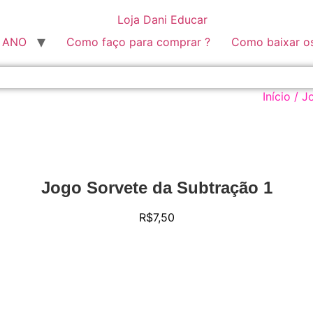
º ANO
Como faço para comprar ?
Como baixar o
Início
/
J
Jogo Sorvete da Subtração 1
R$
7,50