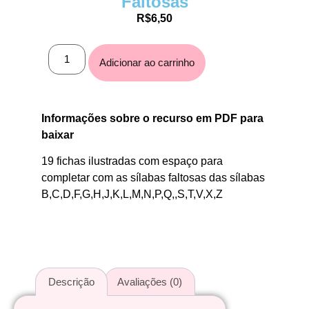
Faltosas
R$
6,50
Adicionar ao carrinho
Informações sobre o recurso em PDF para
baixar
19 fichas ilustradas com espaço para
completar com as sílabas faltosas das sílabas
B,C,D,F,G,H,J,K,L,M,N,P,Q,,S,T,V,X,Z
Descrição
Avaliações (0)