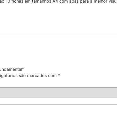
ão 10 fichas em tamanhos A4 com abas para a melhor visua
Fundamental”
igatórios são marcados com
*