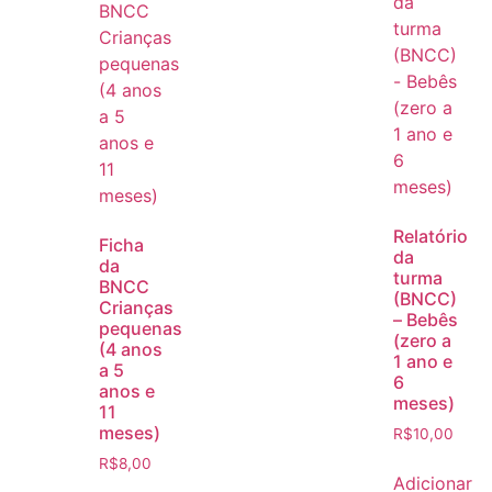
Relatório
Ficha
da
da
turma
BNCC
(BNCC)
Crianças
– Bebês
pequenas
(zero a
(4 anos
1 ano e
a 5
6
anos e
meses)
11
meses)
R$
10,00
R$
8,00
Adicionar