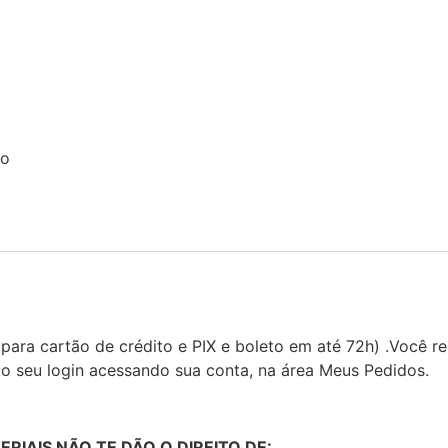
vo
ara cartão de crédito e PIX e boleto em até 72h) .Você 
 o seu login acessando sua conta, na área Meus Pedidos.
IAIS NÃO TE DÃO O DIREITO DE: