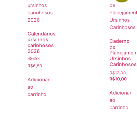
Calendários
ursinhos
Caderno
carinhosos
de
2026
Planejamen
Ursinhos
Carinhosos
Avaliação
R$
6,50
5.00
R$
12,00
de 5
R$
10,00
Adicionar
ao
Adicionar
carrinho
ao
carrinho