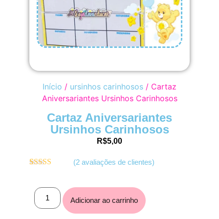
Início
/
ursinhos carinhosos
/ Cartaz
Aniversariantes Ursinhos Carinhosos
Cartaz Aniversariantes
Ursinhos Carinhosos
R$
5,00
(
2
avaliações de clientes)
Avaliado
2
como
5.00
de
5, com
baseado em
Adicionar ao carrinho
avaliações de
clientes