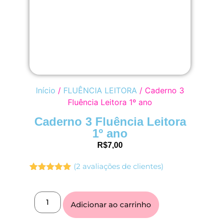
Início
/
FLUÊNCIA LEITORA
/ Caderno 3
Fluência Leitora 1º ano
Caderno 3 Fluência Leitora
1º ano
R$
7,00
(
2
avaliações de clientes)
Avaliado
2
como
5.00
de 5, com
baseado
Adicionar ao carrinho
em
avaliações