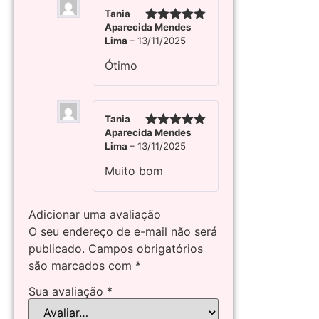
Tania
Aparecida Mendes
Avaliação
5
Lima
–
13/11/2025
de 5
Ótimo
Tania
Aparecida Mendes
Avaliação
5
Lima
–
13/11/2025
de 5
Muito bom
Adicionar uma avaliação
O seu endereço de e-mail não será
publicado.
Campos obrigatórios
são marcados com
*
Sua avaliação
*