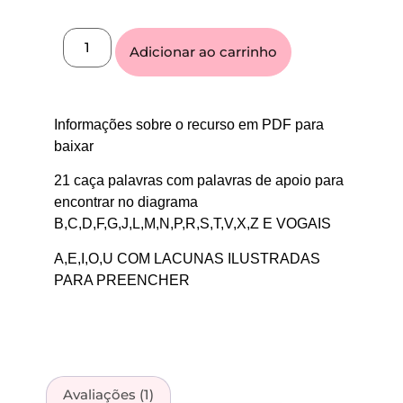
Avaliado
1
como
5.00
de 5, com
baseado
Adicionar ao carrinho
em
avaliação
de cliente
Informações sobre o recurso em PDF para
baixar
21 caça palavras com palavras de apoio para
encontrar no diagrama
B,C,D,F,G,J,L,M,N,P,R,S,T,V,X,Z E VOGAIS
A,E,I,O,U COM LACUNAS ILUSTRADAS
PARA PREENCHER
Avaliações (1)